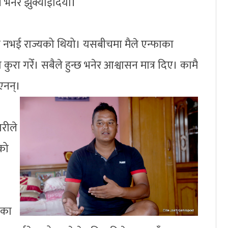
ने भनेर झुक्याइदियो।
ो नभई राज्यको थियो। यसबीचमा मैले एन्फाका
 कुरा गरेँ। सबैले हुन्छ भनेर आश्वासन मात्र दिए। कामै
एनन्।
ारीले
टको
एका