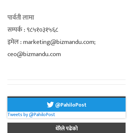
पार्वती लामा
सम्पर्क : ९८५१०३१५६८
इमेल :
marketing@bizmandu.com
;
ceo@bizmandu.com
@PahiloPost
Tweets by @PahiloPost
धेरैले पढेको