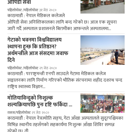
ओपिडी सेवा
पहिलोपोस्ट /पहिलोपोस्ट
३१ जेठ २०८०
काठमाडौं : नेपाल मेडिकल कलेजले
ओपिडी सेवा अनिश्तिकालका लागि बन्द गरेको छ। आज एक सूचना
जारी गर्दै अस्पताल प्रशासनले बिरामीका आफन्तले अस्पतालमा…
गेटाको भवनमा विश्वविद्यालय
स्थापना हुन्छ कि प्रतिष्ठान?
अर्थमन्त्रीले आज संसदमा जवाफ
दिने
पहिलोपोस्ट /पहिलोपोस्ट
२९ जेठ २०८०
काठमाडौं : परराष्ट्रमन्त्री एनपी साउदले गेटामा मेडिकल कलेज
सञ्चालनका लागि निर्माण गरिएको भौतिक संरचनामा शहीद दशरथ चन्द
राष्ट्रिय स्वास्थ्य विज्ञान…
मोतियाविन्दुको निःशुल्क
शल्यक्रियापछि पुनः दृष्टि फर्किदा ...
रासस/पहिलोपोस्ट
२९ जेठ २०८०
काठमाडौं : नेपाल नेत्रज्योति सङ्घ, गेटा आँखा अस्पतालले सुदूरपश्चिमका
विभिन्न स्थानीय तहसँगको सहकार्यमा निःशुल्क आँखा शिविर सम्पन्न
गरेको छ। ती…