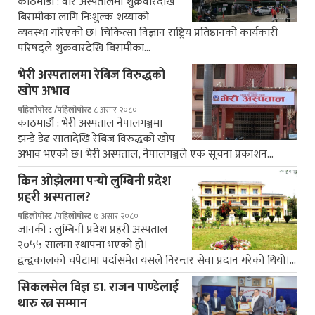
काठमाडौं : वीर अस्पतालमा शुक्रवारदेखि
बिरामीका लागि निःशुल्क शय्याको
व्यवस्था गरिएको छ। चिकित्सा विज्ञान राष्ट्रिय प्रतिष्ठानको कार्यकारी
परिषद्ले शुक्रवारदेखि बिरामीका…
भेरी अस्पतालमा रेबिज विरुद्धको
खोप अभाव
पहिलोपोस्ट /पहिलोपोस्ट
८ असार २०८०
काठमाडौं : भेरी अस्पताल नेपालगञ्जमा
झन्डै डेढ सातादेखि रेबिज विरुद्धको खोप
अभाव भएको छ। भेरी अस्पताल, नेपालगञ्जले एक सूचना प्रकाशन…
किन ओझेलमा पर्‍यो लुम्बिनी प्रदेश
प्रहरी अस्पताल?
पहिलोपोस्ट /पहिलोपोस्ट
७ असार २०८०
जानकी : लुम्बिनी प्रदेश प्रहरी अस्पताल
२०५५ सालमा स्थापना भएको हो।
द्वन्द्वकालको चपेटामा पर्दासमेत यसले निरन्तर सेवा प्रदान गरेको थियो।…
सिकलसेल विज्ञ डा. राजन पाण्डेलाई
थारु रत्न सम्मान