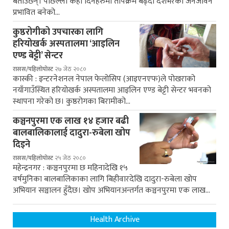
बताउँछन्। पछिल्ला केही दिनहरुमा तापक्रम बढ्दा देशभरको जनजीवन
प्रभावित बनेको…
कुष्ठरोगीको उपचारका लागि
हरियोखर्क अस्पतालमा ‘आइलिन
एण्ड बेट्टी’ सेन्टर
रासस/पहिलोपोस्ट
२७ जेठ २०८०
कास्की : इन्टरनेशनल नेपाल फेलोसिप (आइएनएफ)ले पोखराको
नयाँगाउँस्थित हरियोखर्क अस्पतालमा आइलिन एण्ड बेट्टी सेन्टर भवनको
स्थापना गरेको छ। कुष्ठरोगका बिरामीको…
कञ्चनपुरमा एक लाख १४ हजार बढी
बालबालिकालाई दादुरा-रुबेला खोप
दिइने
रासस/पहिलोपोस्ट
२५ जेठ २०८०
महेन्द्रनगर : कञ्चनपुरमा छ महिनादेखि १५
वर्षमुनिका बालबालिकाका लागि बिहीवारदेखि दादुरा-रुबेला खोप
अभियान सञ्चालन हुँदैछ। खोप अभियानअन्तर्गत कञ्चनपुरमा एक लाख…
Health Archive