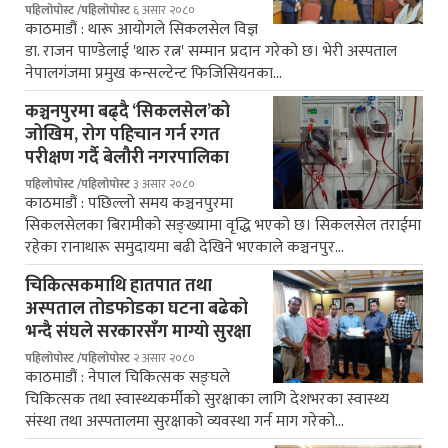
पहिलोपोस्ट /पहिलोपोस्ट
६ असार २०८०
काठमाडौं : थारू आयोगले सिकलसेल विज्ञ
डा. राजन पाण्डेलाई 'थारु रत्न' सम्मान प्रदान गरेको छ। भेरी अस्पताल
नेपालगंजमा प्रमुख कन्सल्टेन्ट फिजिसियनका…
कञ्चनपुरमा बढ्दै ‘सिकलसेल’को
जोखिम, रोग पहिचान गर्न रगत
परीक्षण गर्दै बेलौरी नगरपालिका
पहिलोपोस्ट /पहिलोपोस्ट
३ असार २०८०
काठमाडौं : पछिल्लो समय कञ्चनपुरमा
सिकलसेलका बिरामीको सङ्ख्यामा वृद्धि भएको छ। सिकलसेल तराईमा
रहेका रानाथारू समुदायमा बढी देखिने भएकाले कञ्चनपुर…
चिकित्सकमाथि हातपात तथा
अस्पताल तोडफोडका घटना बढेको
भन्दै संघले सरकारसँग माग्यो सुरक्षा
पहिलोपोस्ट /पहिलोपोस्ट
२ असार २०८०
काठमाडौं : नेपाल चिकित्सक सङ्घले
चिकित्सक तथा स्वास्थ्यकर्मीको सुरक्षाका लागि देशभरका स्वास्थ्य
संस्था तथा अस्पतालमा सुरक्षाको व्यवस्था गर्न माग गरेको…