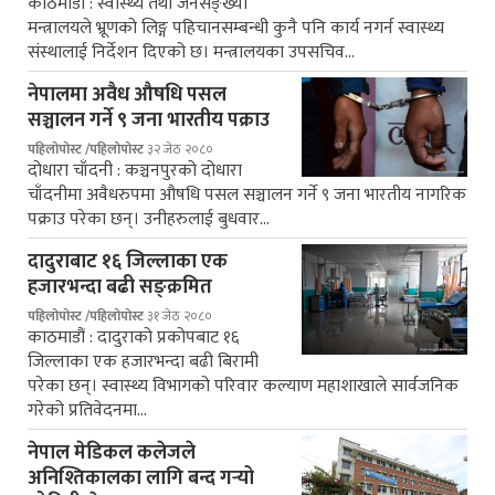
काठमाडौं : स्वास्थ्य तथा जनसङ्ख्या
मन्त्रालयले भ्रूणको लिङ्ग पहिचानसम्बन्धी कुनै पनि कार्य नगर्न स्वास्थ्य
संस्थालाई निर्देशन दिएको छ। मन्त्रालयका उपसचिव…
नेपालमा अवैध औषधि पसल
सञ्चालन गर्ने ९ जना भारतीय पक्राउ
पहिलोपोस्ट /पहिलोपोस्ट
३२ जेठ २०८०
दोधारा चाँदनी : कञ्चनपुरको दोधारा
चाँदनीमा अवैधरुपमा औषधि पसल सञ्चालन गर्ने ९ जना भारतीय नागरिक
पक्राउ परेका छन्। उनीहरुलाई बुधवार…
दादुराबाट १६ जिल्लाका एक
हजारभन्दा बढी सङ्क्रमित
पहिलोपोस्ट /पहिलोपोस्ट
३१ जेठ २०८०
काठमाडौं : दादुराको प्रकोपबाट १६
जिल्लाका एक हजारभन्दा बढी बिरामी
परेका छन्। स्वास्थ्य विभागको परिवार कल्याण महाशाखाले सार्वजनिक
गरेको प्रतिवेदनमा…
नेपाल मेडिकल कलेजले
अनिश्तिकालका लागि बन्द गर्‍यो