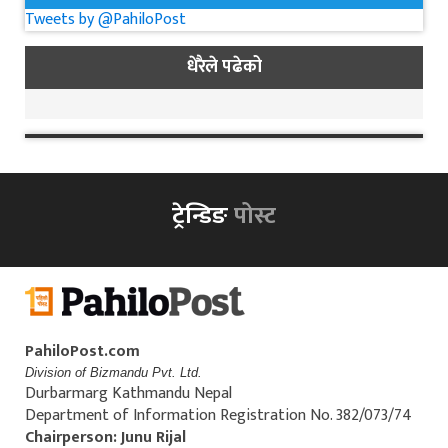
Tweets by @PahiloPost
धेरैले पढेको
ट्रेन्डिङ
पोस्ट
PahiloPost.com
Division of Bizmandu Pvt. Ltd.
Durbarmarg Kathmandu Nepal
Department of Information Registration No. 382/073/74
Chairperson: Junu Rijal