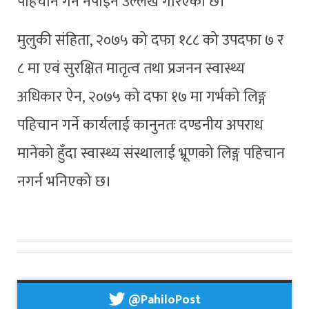
पहिचान गर्न नपाइने उल्लेख गरिएको छ।
मुलुकी संहिता, २०७५ को दफा १८८ को उपदफा ७ र
८ मा एवं सुरक्षित मातृत्व तथा प्रजनन स्वास्थ्य
अधिकार ऐन, २०७५ को दफा १७ मा गर्भको लिङ्ग
पहिचान गर्ने कार्यलाई कानुनतः दण्डनीय अपराध
मानेको हुँदा स्वास्थ्य संस्थालाई भ्रूणको लिङ्ग पहिचान
नगर्न भनिएको छ।
@PahiloPost