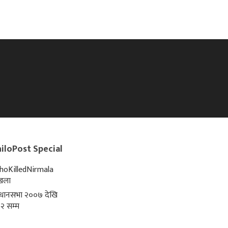
iloPost Special
oKilledNirmala
्खला
िधानसभा २००७ देखि
२ सम्म