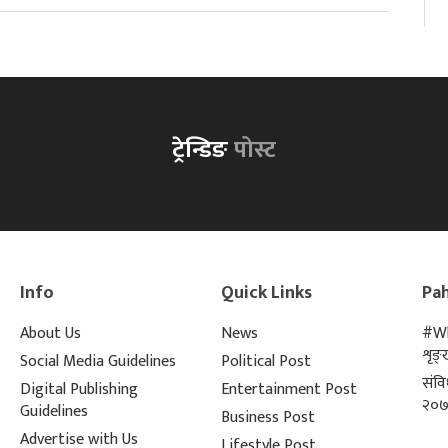
ट्रेन्डिङ
पोस्ट
Info
Quick Links
Pah
About Us
News
#Wh
शृङ
Social Media Guidelines
Political Post
संव
Digital Publishing
Entertainment Post
२०७
Guidelines
Business Post
Advertise with Us
Lifestyle Post