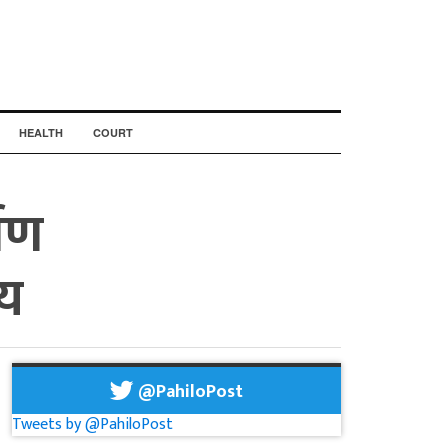
HEALTH
COURT
माण
णय
@PahiloPost
Tweets by @PahiloPost