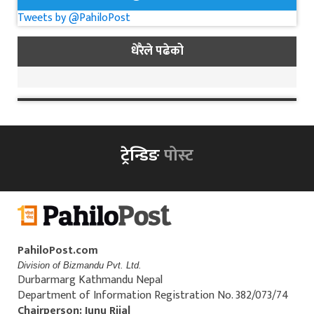
Tweets by @PahiloPost
धेरैले पढेको
ट्रेन्डिङ
पोस्ट
PahiloPost.com
Division of Bizmandu Pvt. Ltd.
Durbarmarg Kathmandu Nepal
Department of Information Registration No. 382/073/74
Chairperson: Junu Rijal