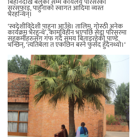
बिहानदेखि बेलुका सम्म कार्यलय परिसरको
सरसफाइ, पाहुनाको स्वागत आदिमा व्यस्त
भैरहन्थिन्।
‘स्वदेशीविदेशी पाहुना आउँथे। तालिम, गोस्ठी अनेक
कार्यक्रम भैरहन्थे’, कामविहीन भएपछि सेडा परिसरमा
सहकर्मीहरुसँग गफ गर्दै समय बिताइरहेकी पाण्डे
भन्छिन्, ‘त्यतिबेला त एकछिन बस्ने फुर्सद हुँदैनथ्यो।‘