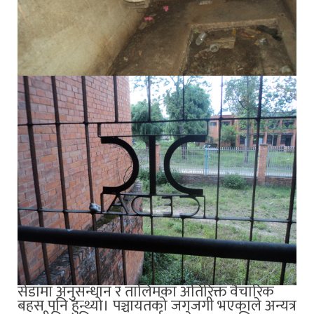
सेडामा अनुसन्धान र तालिमका अतिरिक्त वैचारिक
बहस पनि हुन्थ्यो। पञ्चायतको जगजगी भएकाले अन्यत्र