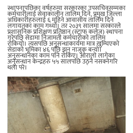
स्थापनापछिका वर्षहरुमा सरकारका उपसचिवसम्मका
कर्मचारीलाई सेवाकालीन तालिम दिने, प्रमुख जिल्ला
अधिकारीहरुलाई ६ महिने आवासीय तालिम दिने
लगायतका काम गर्थ्यो। तर २०३९ सालमा सरकारले
प्रशासनिक प्रशिक्षण प्रतिष्ठान (स्टाफ कलेज) स्थापना
गरेपछि सेडामा निजामती कर्मचारीको तालिम
रोकियो। त्यसपछि अनुसन्धाकार्यमा मात्र खुम्चिएको
सेडाको भूमिका ४६ पछि झन् नाजुक बन्यो।
अनुसन्धानका काम पनि रोकिए। ओरालो लागेका
अनुसन्धान केन्द्रहरु ५५ सालपछि उठ्नै नसक्नेगरि
थला परे।