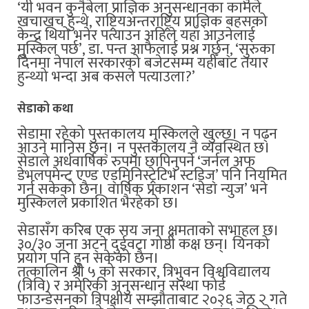
‘यी भवन कुनैबेला प्राज्ञिक अनुसन्धानका कामले
खचाखच हुन्थे, राष्ट्रियअन्तराष्ट्रिय प्राज्ञिक बहसको
केन्द्र थियो भनेर पत्याउन अहिले यहाँ आउनेलाई
मुस्किल पर्छ’, डा. पन्त आफैलाई प्रश्न गर्छन्, ‘सुरुका
दिनमा नेपाल सरकारको बजेटसम्म यहीँबाट तयार
हुन्थ्यो भन्दा अब कसले पत्याउला?’
सेडाको कथा
सेडामा रहेको पुस्तकालय मुस्किलले खुल्छ। न पढ्न
आउने मानिस छन्। न पुस्तकालय नै व्यवस्थित छ।
सेडाले अर्धवार्षिक रुपमा छापिनुपर्ने ‘जर्नल अफ
डेभलपमेन्ट एण्ड एड्मिनिस्ट्रेटिभ स्टडिज्’ पनि नियमित
गर्न सकेको छैन। वार्षिक प्रकाशन ‘सेडा न्युज’ भने
मुस्किलले प्रकाशित भैरहेको छ।
सेडासँग करिब एक सय जना क्षमताको सभाहल छ।
३०/३० जना अट्ने दुईवटा गोष्ठी कक्ष छन्। यिनको
प्रयोग पनि हुन सकेको छैन।
तत्कालिन श्री ५ को सरकार, त्रिभुवन विश्वविद्यालय
(त्रिवि) र अमेरिकी अनुसन्धान संस्था फोर्ड
फाउन्डेसनको त्रिपक्षीय सम्झौताबाट २०२६ जेठ २ गते