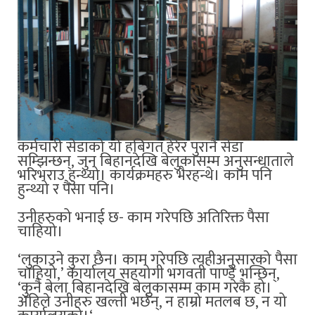
कर्मचारी सेडाको यो हबिगत हेरेर पुरानै सेडा
सम्झिन्छन्, जुन बिहानदेखि बेलुकासम्म अनुसन्धाताले
भरिभराउ हुन्थ्यो। कार्यक्रमहरु भैरहन्थे। काम पनि
हुन्थ्यो र पैसा पनि।
उनीहरुको भनाई छ- काम गरेपछि अतिरिक्त पैसा
चाहियो।
‘लुकाउने कुरा छैन। काम गरेपछि त्यहीअनुसारको पैसा
चाहियो
,
’ कार्यालय सहयोगी भगवती पाण्डे भन्छिन्,
‘कुनै बेला बिहानदेखि बेलुकासम्म काम गरेकै हो।
अहिले उनीहरु खल्ती भर्छन्, न हाम्रो मतलब छ, न यो