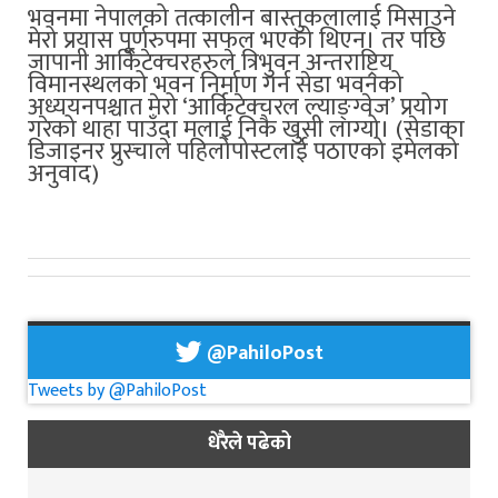
भवनमा नेपालको तत्कालीन बास्तुकलालाई मिसाउने
मेरो प्रयास पूर्णरुपमा सफल भएको थिएन। तर पछि
जापानी आर्किटेक्चरहरुले त्रिभुवन अन्तराष्ट्रिय
विमानस्थलको भवन निर्माण गर्न सेडा भवनको
अध्ययनपश्चात मेरो ‘आर्किटेक्चरल ल्याङ्ग्वेज’ प्रयोग
गरेको थाहा पाउँदा मलाई निकै खुसी लाग्यो। (सेडाका
डिजाइनर प्रुस्चाले पहिलोपोस्टलाई पठाएको इमेलको
अनुवाद)
@PahiloPost
Tweets by @PahiloPost
धेरैले पढेको