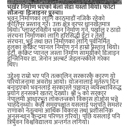
भर्खर निर्माण भएको बेला सेडा यस्तो थियो। फोटो
सौजन्यः डिजाइनर प्रुस्चा।
भवन निर्माणका लागि काठमाडौं नजिकै रहेको
कीर्तिपुर प्रस्ताव गरेँ। उक्त क्षेत्र वरपर धानखेतमात्र
थियो। प्लास्टरविहीन भवन निर्माण गर्ने, पर्खाल र ठाडो
संरचना निर्माणका लागि हरिसिद्धी इँटा र तेर्सो
संरचना, भुइँ तथा छत निर्माणका लागि पूर्वनिर्मित
हलुका कंक्रिट प्यानल निर्माण गर्न हाम्रो प्रस्ताव थियो।
इँटा, कंक्रिट प्यानल जस्ता निर्माण सामग्रीको डिजाइन
इन्जिनियर डा. जेनोन अल्बर्ट जेइलन्स्कीले गरेका
थिए।
उद्देश्य राम्रो भए पनि तत्कालिन सरकारकै कारण यो
परियोजनामा अवरोध आयो। योजनालाई मूर्तरुप दिन
बनाइएको भवनलाई सरकारले पञ्चायत व्यवस्थाविरुद्ध
प्रयोग हुनसक्ने खतरा देख्यो। श्री ५ को सरकार
नेपालमा आधारभूत लोकतन्त्रको विकास होओस् भन्ने
चाहँदैनथ्यो। केही समयपश्चात यसलाई पशुपति समशेर
राणाको नेतृत्वमा आर्थिक विकास तथा प्रशासनिक
अनुसन्धान केन्द्रमा परिणत गरियो। पछि यसलाई पनि
त्रिभुवन विश्वविद्यालय अन्तर्गत लगियो।