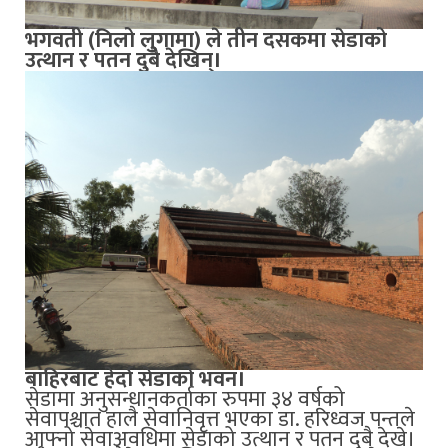
भगवती (निलो लुगामा) ले तीन दसकमा सेडाको
उत्थान र पतन दुबै देखिन्।
बाहिरबाट हेर्दा सेडाको भवन।
सेडामा अनुसन्धानकर्ताका रुपमा ३४ वर्षको
सेवापश्चात हालै सेवानिवृत्त भएका डा. हरिध्वज पन्तले
आफ्नो सेवाअवधिमा सेडाको उत्थान र पतन दुबै देखे।