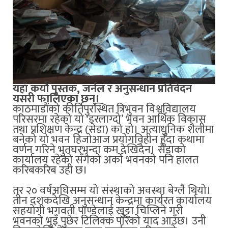
यहाँ कयौँ पुस्तक, जर्नल र अनुसन्धान प्रतिवेदन
यसरी फालिएका छन्।
काठमाडौंको कीर्तिपुरस्थित त्रिभुवन विश्वविद्यालय
परिसरमा रहेको यो ‘डरलाग्दो’ भवन आर्थिक विकास
तथा प्रशिक्षण केन्द्र (सेडा) को हो। अत्याधुनिक शैलीमा
बनेको यो भवन हिजोआज प्रयोगविहीन हुँदा कथामा
वर्णन गरिने भुतघरभन्दा कम देखिँदैन। सेडाको
कार्यालय रहेको सँगैको अर्को भवनको पनि हालत
करिबकरिब उही छ।
तर २० वर्षअघिसम्म यो संस्थाको अवस्था बेग्लै थियो।
तीन दशकदेखि अनुसन्धान केन्द्रमा कार्यरत कार्यालय
सहयोगी भगवती पाण्डेलाई खुट्टा चिप्लिने गरी
भवनको भुइँ पुछेर टिलिक्क पारेको याद आउँछ। उनी