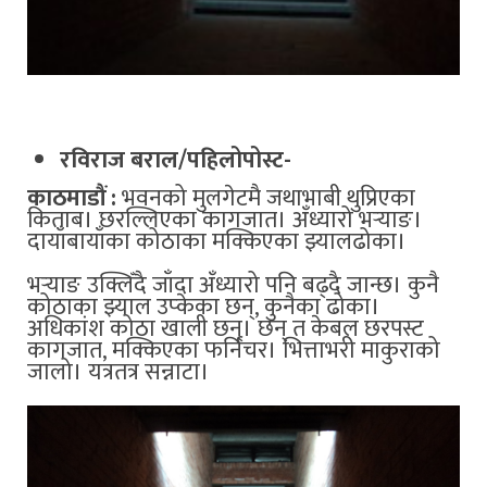
रविराज बराल/पहिलोपोस्ट-
काठमाडौं :
भवनको मुलगेटमै जथाभाबी थुप्रिएका
किताब। छरल्लिएका कागजात। अँध्यारो भर्‍याङ।
दायाँबायाँका कोठाका मक्किएका झ्यालढोका।
भर्‍याङ उक्लिँदै जाँदा अँध्यारो पनि बढ्दै जान्छ। कुनै
कोठाका झ्याल उप्केका छन्, कुनैका ढोका।
अधिकांश कोठा खाली छन्। छन् त केबल छरपस्ट
कागजात, मक्किएका फर्निचर। भित्ताभरी माकुराको
जालो। यत्रतत्र सन्नाटा।