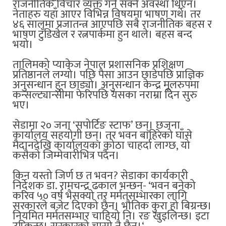
राजनीतिक विचार व्यक्त गर्न सक्ने अवस्था थिएन।
नेताहरु यहाँ आएर विभिन्न विषयमा भाषण गर्थे। तर
४६ सालमा प्रजातन्त्र आएपछि सबै राजनीतिक बहस र
भाषण टुँडिखेल र रत्नपार्कमा हुन थाले। बहस बन्द
भयो।
तालिमको प्याकेज नेपाल प्रशासनिक प्रशिक्षण
प्रतिष्ठानले लग्यो। पछि पैसा आउन छाडेपछि प्राज्ञिक
अनुसन्धान हुन छाड्यो। अनुसन्धान केन्द्र मूलरुपमा
कन्सल्ट्यान्सीमा फेरिपछि यसका नराम्रा दिन सुरु
भए।
सेडामा २० जना ‘सपोर्टिङ स्टाफ’ छन्। छजना
कार्यालय सहयोगी छन्। तर भवन बाहिरेको घाँसे
मैदानदेखि कार्यालयका कोठा चाहर्दा लाग्छ, यो
कसैको जिम्मेवारीभित्र पर्दैन।
किन यस्तो जिर्ण छ त भवन? सेडाका कार्यकारी
निर्देशक डा. रामचन्द्र ढकाल भन्छन्- ‘भवन बनेको
करिव ५० वर्ष भैसक्यो तर मर्मतसम्भारका लागि
सरकारले बजेट दिएको छैन। भौतिक कुरा हो बिग्रन्छ।
नियमित मर्मतसम्भार चाहियो नि। रङ खुइलिन्छ। इटा