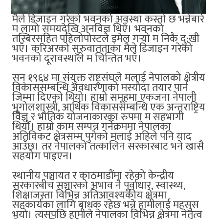
मैले डिजाइन गरेको भवनको अवस्था कस्तो छ भन्नेबारे
म लामो समयदेखि अनविज्ञ थिएँ। भवनको
तस्बिरसहित पहिलोपोस्टले इमेल गर्‍यो म निकै दु:खी
भएँ। करिअरको सुरुवातताका मैले डिजाइन गरेको
भवनको दूरावस्थाले म चिन्तित भएँ।
सन् १९६४ मा संयुक्त राष्ट्रसंघले मलाई नेपालको क्षेत्रीय
विकाससम्बन्धि अवधारणाको मस्यौदा तयार पार्न
जिम्मा दिएको थियो। हाम्रो समूहमा एकजना नेपाली
भूगोलशास्त्री, आर्थिक विकाससम्बन्धि एक अन्तराष्ट्रिय
विज्ञ र भौतिक योजनाकारका रुपमा म सहभागी
थियौँ। हाम्रो काम सम्पन्न गर्नेक्रममा नेपालका
अतिविकट क्षेत्रसम्म पुगेको मलाई अहिले पनि याद
आउँछ। तर नेपालको तत्कालिन सरकारबाट भने खासै
सहयोग पाइएन।
स्थानीय पञ्चायत र काठमाडौंमा रहेको केन्द्रीय
सरकारबीच सञ्चारको अभाव नै पूर्वाधार, स्वास्थ्य,
शिक्षाजस्ता विभिन्न अतिआवश्यकीय क्षेत्रमा
सहकार्यका लागि बाधक रहेछ भन्ने हामीलाई महसुस
भयो। त्यसपछि हामीले नेपालका विभिन्न क्षेत्रमा नेतृत्व