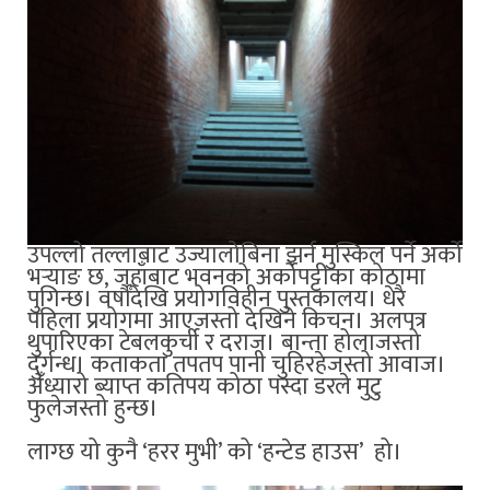
उपल्लो तल्लाबाट उज्यालोबिना झर्न मुस्किल पर्ने अर्को
भर्‍याङ छ, जहाँबाट भवनको अर्कोपट्टीका कोठामा
पुगिन्छ। वर्षौँदेखि प्रयोगविहीन पुस्तकालय। धेरै
पहिला प्रयोगमा आएजस्तो देखिने किचन। अलपत्र
थुपारिएका टेबलकुर्ची र दराज। बान्ता होलाजस्तो
दुर्गन्ध। कताकता तपतप पानी चुहिरहेजस्तो आवाज।
अँध्यारो ब्याप्त कतिपय कोठा पस्दा डरले मुटु
फुलेजस्तो हुन्छ।
लाग्छ यो कुनै ‘हरर मुभी’ को ‘हन्टेड हाउस’ हो।