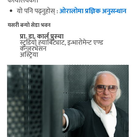
कार्यालयको।‘
यो पनि पढ्नुहोस् :
ओरालोमा प्रज्ञिक अनुसन्धान
यसरी बन्यो सेडा भवन
प्रा. डा. कार्ल प्रुस्चा
स्टुडियो ह्‍याबिट्याट, इन्भारोमेन्ट एण्ड
कन्जरभेसन
अस्ट्रिया