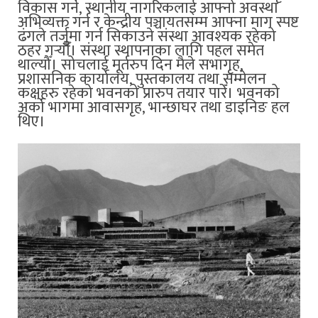
विकास गर्ने, स्थानीय नागरिकलाई आफ्नो अवस्था
अभिव्यक्त गर्न र केन्द्रीय पञ्चायतसम्म आफ्ना माग स्पष्ट
ढंगले तर्जुमा गर्न सिकाउने संस्था आवश्यक रहेको
ठहर गर्‍यौँ। संस्था स्थापनाका लागि पहल समेत
थाल्यौँ। सोचलाई मूर्तरुप दिन मैले सभागृह,
प्रशासनिक कार्यालय, पुस्तकालय तथा सम्मेलन
कक्षहरु रहेको भवनको प्रारुप तयार पारेँ। भवनको
अर्को भागमा आवासगृह, भान्छाघर तथा डाइनिङ हल
थिए।