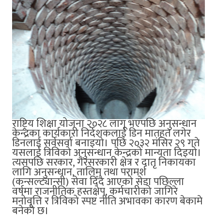
राष्ट्रिय शिक्षा योजना २०२८ लागू भएपछि अनुसन्धान
केन्द्रका कार्यकारी निर्देशकलाई डिन मातहत लगेर
डिनलाई सर्वेसर्वा बनाइयो। पछि २०३२ मंसिर २९ गते
यसलाई त्रिविको अनुसन्धान केन्द्रको मान्यता दिइयो।
त्यसपछि सरकार, गैरसरकारी क्षेत्र र दातृ निकायका
लागि अनुसन्धान, तालिम तथा परामर्श
(कन्सल्ट्यान्सी) सेवा दिँदै आएको सेडा पछिल्ला
वर्षमा राजनीतिक हस्तक्षेप, कर्मचारीको जागिरे
मनोवृत्ति र त्रिविको स्पष्ट नीति अभावका कारण बेकामे
बनेको छ।