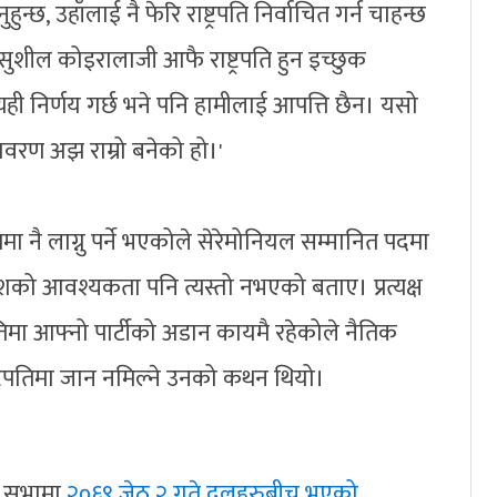
ुहुन्छ, उहाँलाई नै फेरि राष्ट्रपति निर्वाचित गर्न चाहन्छ
सुशील कोइरालाजी आफै राष्ट्रपति हुन इच्छुक
े त्यही निर्णय गर्छ भने पनि हामीलाई आपत्ति छैन। यसो
वरण अझ राम्रो बनेको हो।'
ा नै लाग्नु पर्ने भएकोले सेरेमोनियल सम्मानित पदमा
शको आवश्यकता पनि त्यस्तो नभएको बताए। प्रत्यक्ष
्रपतिमा आफ्नो पार्टीको अडान कायमै रहेकोले नैतिक
्ट्रपतिमा जान नमिल्ने उनको कथन थियो।
ान सभामा
२०६९ जेठ २ गते दलहरुबीच भएको