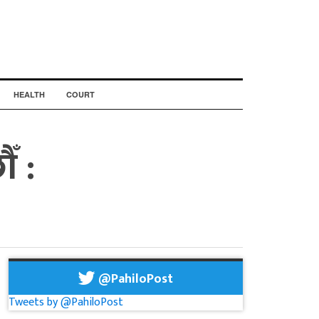
HEALTH
COURT
ँ :
@PahiloPost
Tweets by @PahiloPost