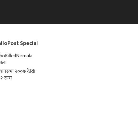
iloPost Special
oKilledNirmala
्खला
िधानसभा २००७ देखि
२ सम्म