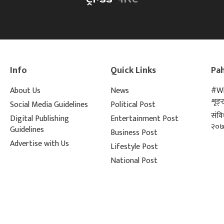
Info
Quick Links
Pah
About Us
News
#Wh
शृङ
Social Media Guidelines
Political Post
संव
Digital Publishing
Entertainment Post
२०७
Guidelines
Business Post
Advertise with Us
Lifestyle Post
National Post