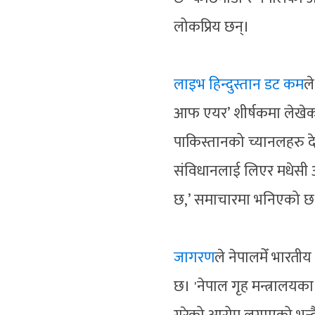
लोकप्रिय छन्।
लाइभ हिन्दुस्तान डट कम
ले
आफ एयर’ शीर्षकमा लेखेक
पाकिस्तानको च्यानलहरु द
संविधानलाई लिएर मधेसी
छ,’ समाचारमा भनिएको 
जागरण
ले नेपालमेँ भारती
छ। 'नेपाल गृह मन्त्रालयक