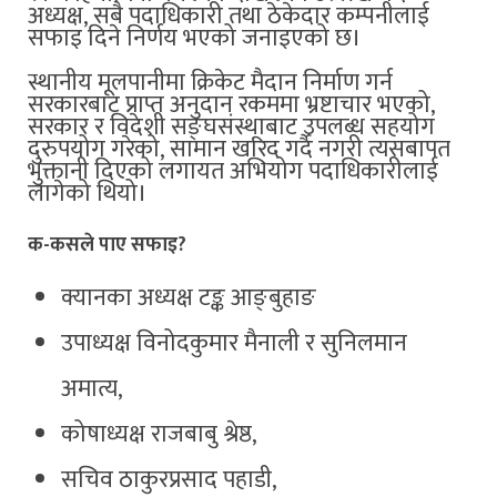
अध्यक्ष, सबै पदाधिकारी तथा ठेकेदार कम्पनीलाई
सफाइ दिने निर्णय भएको जनाइएको छ।
स्थानीय मूलपानीमा क्रिकेट मैदान निर्माण गर्न
सरकारबाट प्राप्त अनुदान रकममा भ्रष्टाचार भएको,
सरकार र विदेशी सङ्घसंस्थाबाट उपलब्ध सहयोग
दुरुपयोग गरेको, सामान खरिद गर्दै नगरी त्यसबापत
भुक्तानी दिएको लगायत अभियोग पदाधिकारीलाई
लागेको थियो।
क-कसले पाए सफाइ?
क्यानका अध्यक्ष टङ्क आङ्बुहाङ
उपाध्यक्ष विनोदकुमार मैनाली र सुनिलमान
अमात्य,
कोषाध्यक्ष राजबाबु श्रेष्ठ,
सचिव ठाकुरप्रसाद पहाडी,