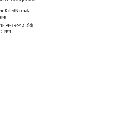
oKilledNirmala
्खला
िधानसभा २००७ देखि
२ सम्म