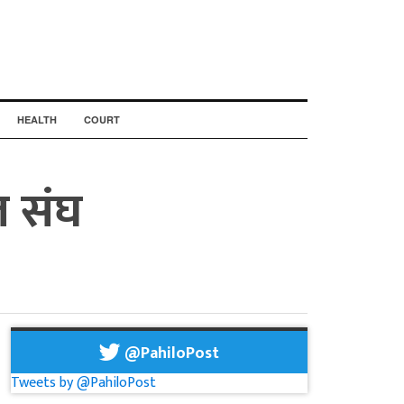
HEALTH
COURT
ल संघ
@PahiloPost
Tweets by @PahiloPost