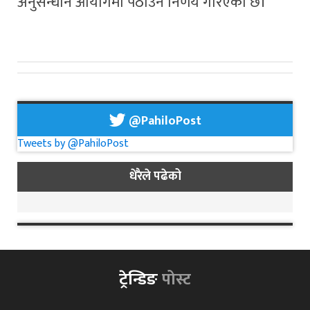
अनुसन्धान आयोगमा पठाउने निर्णय गरिएको छ।
@PahiloPost
Tweets by @PahiloPost
धेरैले पढेको
ट्रेन्डिङ
पोस्ट