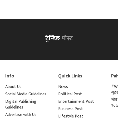
ट्रेन्डिङ
पोस्ट
Info
Quick Links
Pah
About Us
News
#Wh
शृङ
Social Media Guidelines
Political Post
संव
Digital Publishing
Entertainment Post
२०७
Guidelines
Business Post
Advertise with Us
Lifestyle Post