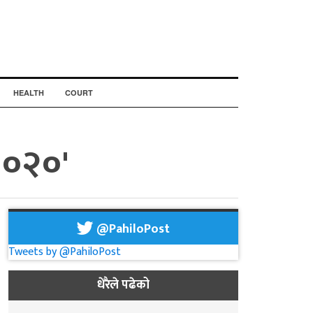
HEALTH
COURT
२०२०'
@PahiloPost
Tweets by @PahiloPost
धेरैले पढेको