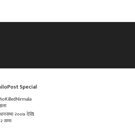
iloPost Special
oKilledNirmala
्खला
िधानसभा २००७ देखि
२ सम्म