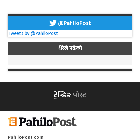
@PahiloPost
Tweets by @PahiloPost
धेरैले पढेको
ट्रेन्डिङ
पोस्ट
PahiloPost.com