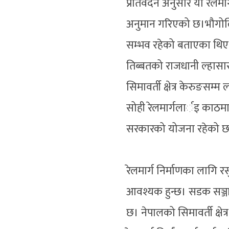
प्रतिवेदन अनुसार यो रेलमार
अनुमान गरिएको छ।भौगोलि
सम्भव रहेको बताएका थिए
तिब्बतको राजधानी ल्हासा
सिमावर्ती क्षेत्र केरुङसम
सोही रेलमार्गलार्इ काठमाडौ
सरकारको योजना रहेको 
रेलमार्ग निर्माणका लागि र
आवश्यक हुन्छ। सडक सञ्जा
छ। नेपालको सिमावर्ती क्षे