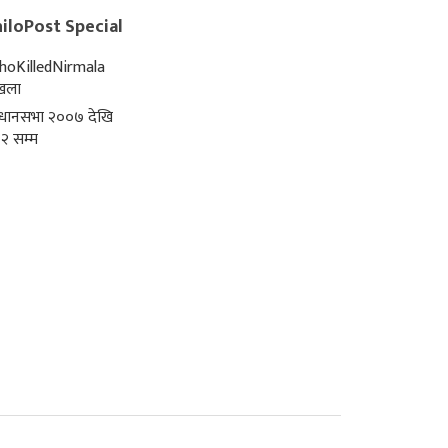
iloPost Special
oKilledNirmala
्खला
िधानसभा २००७ देखि
२ सम्म