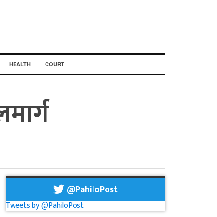
HEALTH
COURT
लमार्ग
@PahiloPost
Tweets by @PahiloPost