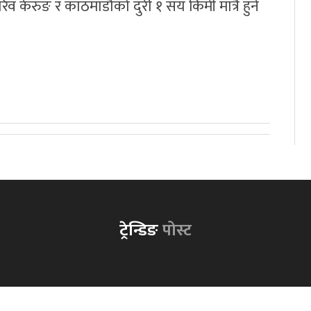
ा करिव केरुङ र काठमाडौको दुरी १ सय किमी मात्रै हुने
ट्रेन्डिङ
पोस्ट