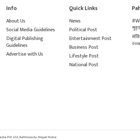
Info
Quick Links
Pah
About Us
News
#Wh
शृङ
Social Media Guidelines
Political Post
संव
Digital Publishing
Entertainment Post
२०७
Guidelines
Business Post
Advertise with Us
Lifestyle Post
National Post
 Media Pvt. Ltd, Kathmandu, Nepal Home