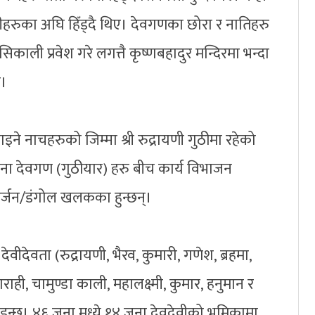
ीहरुका अघि हिँड्दै थिए। देवगणका छोरा र नातिहरु
ै सिकाली प्रवेश गरे लगत्तै कृष्णबहादुर मन्दिरमा भन्दा
े।
इने नाचहरुको जिम्मा श्री रुद्रायणी गुठीमा रहेको
जना देवगण (गुठीयार) हरु बीच कार्य विभाजन
हर्जन/डंगोल खलकका हुन्छन्।
देवीदेवता (रुद्रायणी, भैरव, कुमारी, गणेश, ब्रहमा,
 बाराही, चामुण्डा काली, महालक्ष्मी, कुमार, हनुमान र
इन्छ। ४६ जना मध्ये १४ जना देवदेवीको भूमिकामा