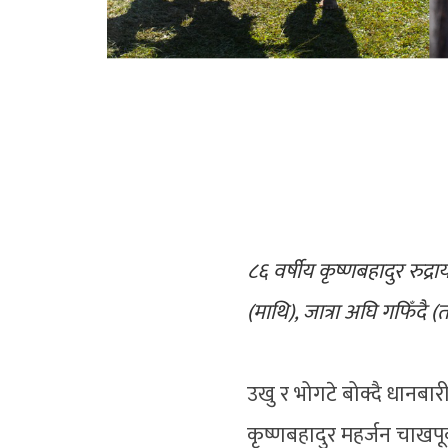
८६ वर्षीय कृष्णबहादुर रुद्राय
(माथि), जात्रा अघि गफिँदै (
उखु र भोगटे बोक्दै धान
कृष्णबहादुर महर्जन चाखपू