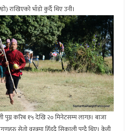
ुण्डो) राखिएको भाँडो कुर्दै थिए उनी।
ली पुग्न करिब १५ देखि २० मिनेटसम्म लाग्छ। बाजा
णहरु सेतो वस्त्रमा हिँड्दै सिकाली पुग्दै थिए। केही