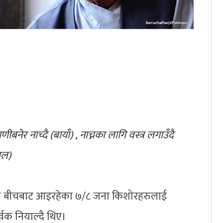
णीबनेर नाच्दै (बायाँ) , नाच्नका लागि वस्त्र लगाउँदै
तल)
बारी बीचबाट आइरहेका ७/८ जना किशोरहरुलाई
र्वक नियाल्दै थिए।