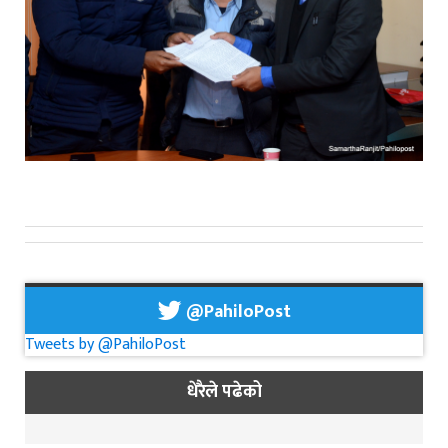
@PahiloPost
Tweets by @PahiloPost
धेरैले पढेको