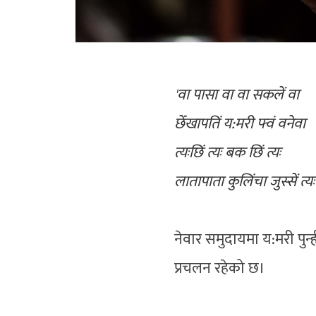
'वा पासा वा वा सकलें वा
छेँखापतिं य:मरी फ्वं वनेवा
त्यःछिं त्यः बक छिं त्यः
लातापाता कुलिंचा जुस्सें त्यः
नेवार समुदायमा य:मरी पुन्ह
प्रचलन रहेको छ।