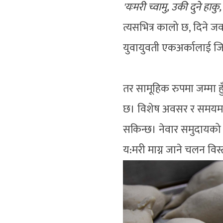
'यःमरी च्वामु, उकी दुने हाकु, 
त्यसभित्र कालो छ, दिने जवा
युवायुवती एकअर्कालाई जिस
तर सामूहिक रुपमा जम्मा ह
छ। विशेष अवसर र समयमा मा
सकिन्छ। नेवार समुदायको 
य:मरी माग्न जाने चलन विस्