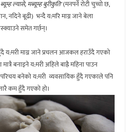
ब्यूम्ह ल्यासे, मब्यूम्ह बुरीकुति'
(मनपर्ने रोटी चुच्चो छ,
न, नदिने बूढी) भन्दै य:मरि माग्न जाने बेला
्क्याउने समेत गर्छन्।
ुँदै य:मरी माग्न जाने प्रचलन आजकल हराउँदै गएको
त्रै बनाइने य:मरी अहिले बाह्रै महिना पाउन
परिचय बनेको य:मरी व्यवसायिक हुँदै गएकाले पनि
तारै कम हुँदै गएको हो।