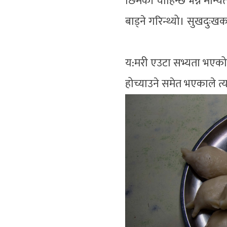
छिमेकी चाहिन्छ भन्ने मान
बाड्ने गरिन्थ्यो। सुखदुःखका
य:मरी एउटा सभ्यता भएको भन
होच्याउने समेत भएकाले त्