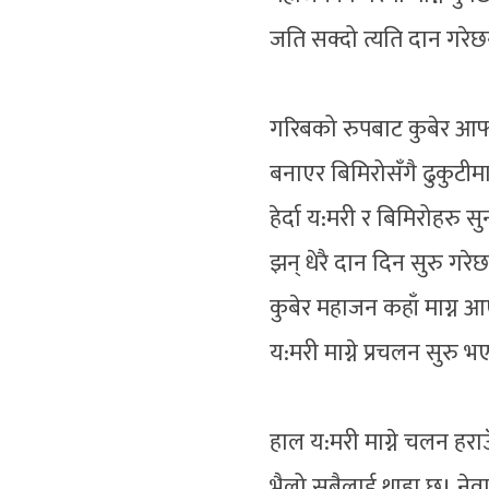
जति सक्दो त्यति दान गरेछ
गरिबको रुपबाट कुबेर आफ्
बनाएर बिमिरोसँगै ढुकुटी
हेर्दा य:मरी र बिमिरोहरु 
झन् धेरै दान दिन सुरु गरे
कुबेर महाजन कहाँ माग्न आ
य:मरी माग्ने प्रचलन सुरु
हाल य:मरी माग्ने चलन हराउँ
भैलो सबैलाई थाहा छ। नेव