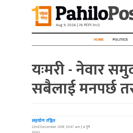
Aug 9, 2026 | २४ साउन २०८३
HOME
POLITICS
यःमरी - नेवार सम
सबैलाई मनपर्छ तर 
सहयोग रञ्जित
22nd December 2018, 10:47 am | ७ पुष
२०७५