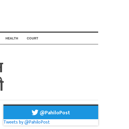
HEALTH
COURT
न
ै
@PahiloPost
Tweets by @PahiloPost