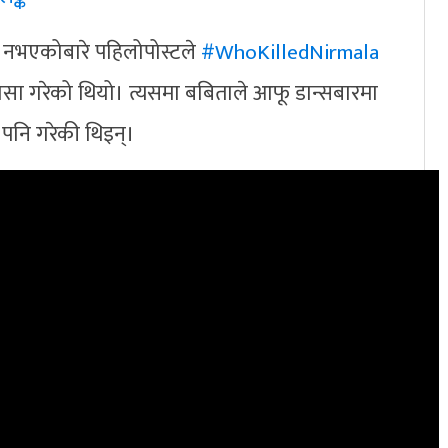
ै नभएकोबारे पहिलोपोस्टले
#WhoKilledNirmala
सा गरेको थियो। त्यसमा बबिताले आफू डान्सबारमा
 पनि गरेकी थिइन्।