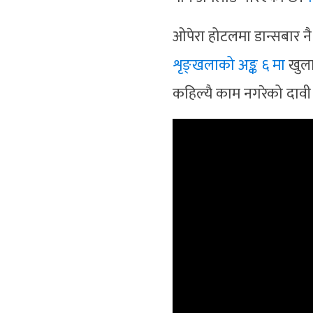
ओपेरा होटलमा डान्सबार न
शृङ्खलाको अङ्क ६ मा
खुला
कहिल्यै काम नगरेको दावी