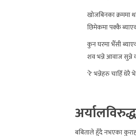
खोजबिनका क्रममा थाह
छिमेकमा पक्कै ब्या
कुन घरमा भैँसी ब्या
शव भन्ने आवाज सुन्न
'रे' भन्नेहरु चाहिँ धे
अर्यालविरुद्ध
बबिताले हुँदै नभएका कुरा