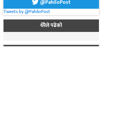
@PahiloPost
Tweets by @PahiloPost
धेरैले पढेको