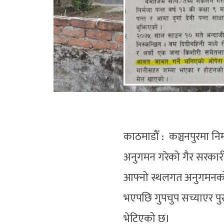
काठमाडौँ : कञ्चनपुरमा नि
अनुगमन गरेको गैर सरकारी
आफ्नो स्थलगत अनुगमनको प
भएपछि गुपचुप सच्याएर पु
भेटिएको छ।