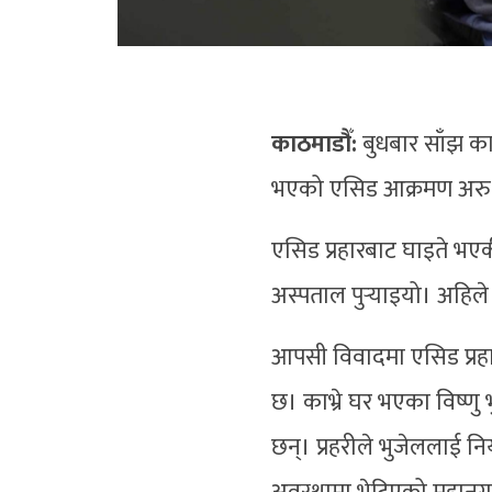
काठमाडौँ:
बुधबार साँझ क
भएको एसिड आक्रमण अरु कस
एसिड प्रहारबाट घाइते भएक
अस्पताल पुर्‍याइयो। अहि
आपसी विवादमा एसिड प्रहार
छ। काभ्रे घर भएका विष्ण
छन्। प्रहरीले भुजेललाई 