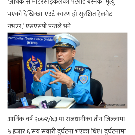
‘अधिकांस मोटरसाइकलको पछाडि बस्नेको मृत्यु
भएको देखिन्छ। एउटै कारण हो सुरक्षित हेलमेट
नभएर,’ एसएसपी पन्तले भने।
आर्थिक वर्ष २०७२/७३ मा राजधानीका तीन जिल्लामा
५ हजार ६ सय सवारी दुर्घटना भएका थिए। दुर्घटनामा