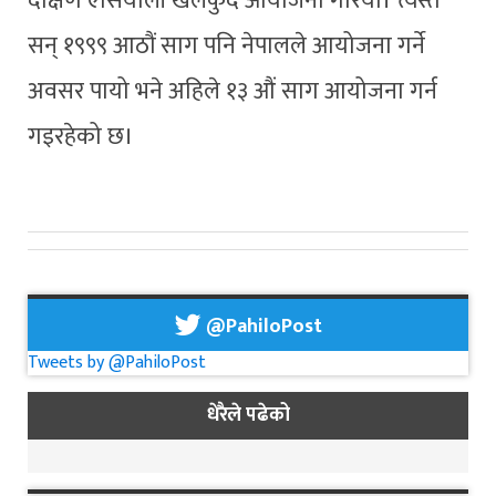
दक्षिण एसियाली खेलकुद आयोजना गरियो। त्यस्तै
सन् १९९९ आठौं साग पनि नेपालले आयोजना गर्ने
अवसर पायो भने अहिले १३ औं साग आयोजना गर्न
गइरहेको छ।
@PahiloPost
Tweets by @PahiloPost
धेरैले पढेको