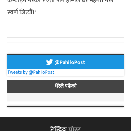
कम्बाइन गरेको भएता पनि हामीले धेरै मेहेनत गरेर
स्वर्ण जित्यौं।'
@PahiloPost
Tweets by @PahiloPost
धेरैले पढेको
ट्रेन्डिङ
पोस्ट