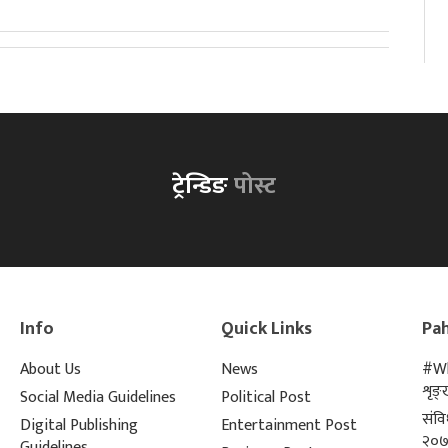
ट्रेन्डिङ
पोस्ट
Info
Quick Links
Pah
About Us
News
#Wh
शृङ
Social Media Guidelines
Political Post
संव
Digital Publishing
Entertainment Post
२०७
Guidelines