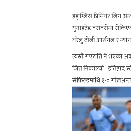
इङ्ग्लिस प्रिमियर लिग अन
युनाइटेड बराबरीमा रोकिएका
घरेलु टोली आर्सनल र म्या
त्यस्तै गएराति नै भएको अर
जित निकाल्यो। इतिहाद स्ट
सेफिल्डमाथि १-० गोलअन्