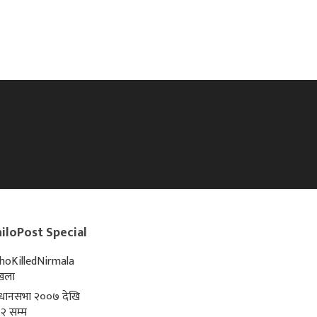
iloPost Special
oKilledNirmala
्खला
िधानसभा २००७ देखि
२ सम्म