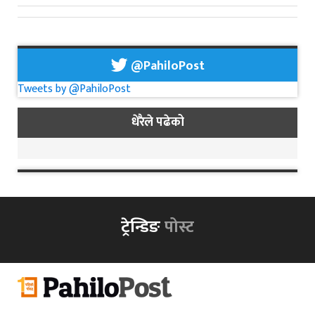
@PahiloPost
Tweets by @PahiloPost
धेरैले पढेको
ट्रेन्डिङ
पोस्ट