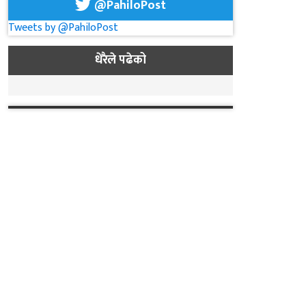
@PahiloPost
Tweets by @PahiloPost
धेरैले पढेको