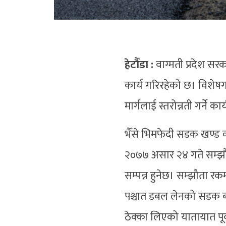
हेटौँडा :
वाग्मती प्रदेश सरका
कार्य गरिरहेको छ। विशेषग
मार्गलाई स्तरोन्नती गर्ने क
भैँसे भिमफेदी सडक खण्ड 
२०७७ असार २४ गते सम्झ
सम्पन्न हुनेछ। सम्झौता 
पश्चात डबल लेनको सडक बन्
ठेक्का लिएको यातायात पूर्