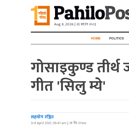
Aug 8, 2026 | २३ साउन २०८३
HOME
POLITICS
गोसाइकुण्ड तीर्थ ज
गीत 'सिलु म्ये'
सहयोग रञ्जित
3rd April 2021, 06:41 am | २१ चैत्र २०७७