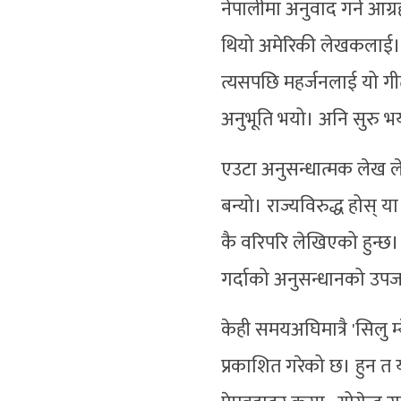
नेपालीमा अनुवाद गर्न आग्रह
थियो अमेरिकी लेखकलाई। त
त्यसपछि महर्जनलाई यो ग
अनुभूति भयो। अनि सुरु भयो
एउटा अनुसन्धात्मक लेख लेख
बन्यो। राज्यविरुद्ध होस् य
कै वरिपरि लेखिएको हुन्छ। उ
गर्दाको अनुसन्धानको उप
केही समयअघिमात्रै 'सिलु म्
प्रकाशित गरेको छ। हुन त 