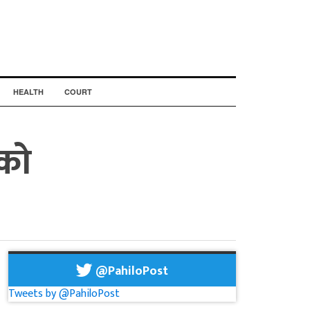
HEALTH
COURT
धको
@PahiloPost
Tweets by @PahiloPost