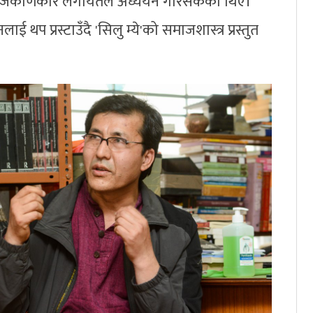
द्र राजकर्णिकार लगायतले अध्ययन गरिसकेका थिए।
 थप प्रस्टाउँदै 'सिलु म्ये'को समाजशास्त्र प्रस्तुत