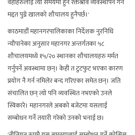
वहाँहरुलाई त्यो समयमा हुने रक्तश्राव व्यवस्थापन गर्न
मद्दत पुग्ने खालको शौचालय हुनैपर्छ।'
काठमाडौं महानगरपालिकाका निर्देशक नुरनिधि
न्यौपानेका अनुसार महानगर अन्तर्गतका ५८
शौचालयमध्ये १५/२० स्थानका शौचालयहरु मर्मत
गर्नुपर्ने अवस्थामा छन्। केही त टुटफुट भएका कारण
प्रयोग नै गर्न नमिलेर बन्द गरिएका समेत छन्। जति
संचालित छन् त्यो पनि व्यवस्थित नभएको उनले
स्विकारे। महानगरले अबको बजेटमा यसलाई
सम्बोधन गर्ने तयारी गरेको उनको भनाई छ।
'नीतिगत रुपमै यस समस्यालाई सम्बोधन गर्ने कोसिस