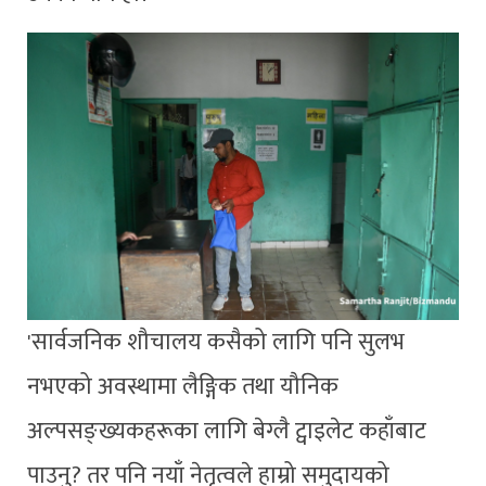
'सार्वजनिक शौचालय कसैको लागि पनि सुलभ
नभएको अवस्थामा लैङ्गिक तथा यौनिक
अल्पसङ्ख्यकहरूका लागि बेग्लै ट्वाइलेट कहाँबाट
पाउनु? तर पनि नयाँ नेतृत्वले हाम्रो समुदायको