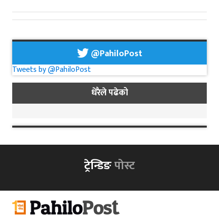
@PahiloPost
Tweets by @PahiloPost
धेरैले पढेको
ट्रेन्डिङ
पोस्ट