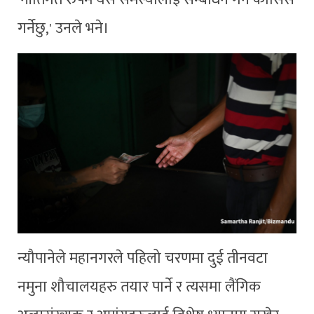
गर्नेछु,' उनले भने।
न्यौपानेले महानगरले पहिलो चरणमा दुई तीनवटा
नमुना शौचालयहरु तयार पार्ने र त्यसमा लैंगिक