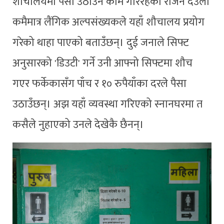
शौचालयमा पैसा उठाउने काम गरिरहेका राजन देउला
कमैमात्र लैंगिक अल्पसंख्यकले यहाँ शौचालय प्रयोग
गरेको थाहा पाएको बताउँछन्। दुई जनाले सिफ्ट
अनुसारको 'डिउटी' गर्ने उनी आफ्नो सिफ्टमा शौच
गएर फर्केकासँग पाँच र १० रुपैयाँका दरले पैसा
उठाउँछन्। अझ यहाँ व्यवस्था गरिएको स्नानघरमा त
कसैले नुहाएको उनले देखेकै छैनन्।