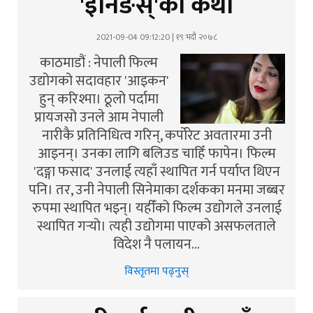
'इनिङस्'को कथा
2021-09-04 09:12:20 | १९ भदौ २०७८
काठमाडौं : नेपाली फिल्म
उद्योगको सदावहार 'आइकन'
हुन् करिश्मा। ठूलो पर्दामा
प्रायजसो उनले आम नेपाली
नारीकै प्रतिनिधित्व गरिन्, कर्पोरेट अवतारमा उनी
आइनन्। उनका लागि बलिउड चाहिँ फापेन। फिल्म
'दङ्गा फसाद' उनलाई त्यहाँ स्थापित गर्न पर्याप्त थिएन
पनि। तर, उनी नेपाली सिनेमाका दर्शकका मनमा जब्बर
रुपमा स्थापित भइन्। यहीँको फिल्म उद्योगले उनलाई
स्थापित गर्‍यो। त्यही उद्योगमा पाएको असफलताले
विदेश नै पलायन…
विस्तृतमा पढ्नुस्