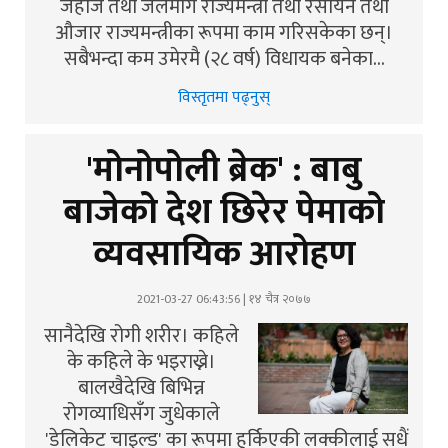
जहाज तथा जलमार्ग राज्यमन्त्री तथा रसायन तथा
औजार राज्यमन्त्रीका रूपमा काम गरिसकेका छन्।
सबैभन्दा कम उमेरमै (२८ वर्ष) विधायक बनेका…
विस्तृतमा पढ्नुस्
'मोनोपोली ब्रेक' : बाबु
बाजेको देश छिरेर पेमाको
व्यवसायिक आरोहण
2021-03-27 06:43:56 | १४ चैत्र २०७७
सानैदेखि रोगी शरीर। कहिले
के कहिले के भइराख्ने।
बालखैदेखि बिभिन्न
रोगव्याधिसँग जुधेकाले
'डेलिकेट चाइल्ड' का रूपमा हुर्किएकी लक्कीलाई सधैं