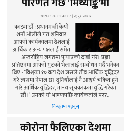
परिणत गर्छ 'मिथ्याङ्क'मा
2021-01-05 09:48:07 | २१ पुष २०७७
काठमाडौं : प्रधानमन्त्री केपी
शर्मा ओलीले गत शनिवार
आफ्नो कार्यकालमा देशलाई
आर्थिक र अन्य पक्षलाई समेत
अन्तर्राष्ट्रिय जगतमा पुर्‍याएको दाबी गरे। प्रज्ञा
प्रतिष्ठनमा आफ्नो गुटको भेलालाई सम्बोधन गर्दै भनेका
थिए - ‘विश्वका १० वटा देश जसले तीव्र आर्थिक वृद्धिदर
गरे त्यसमा नेपाल छ। दुनियाँलाई नै आश्चर्य चकित हुने
गरि आर्थिक वृद्धिदर, मानव सूचकांकमा वृद्धि गरेका
छौं।’ उनको यो भाषणपछि कार्यकर्ताले परर…
विस्तृतमा पढ्नुस्
कोरोना फैलिएका देशमा