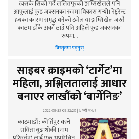
त्यसकै सिको गर्दै ललितपुरको झम्सिखेलले पनि
आफूलाई फुड जक्सनका रुपमा विकास गर्‍यो। रेष्टुरेन्ट
हबका कारण समृद्ध बनेको ठमेल वा झम्सिखेल जस्तै
काठमाडौंकै अर्को ठाउँ पनि अहिले फुड जक्सनका
रुपमा…
विस्तृतमा पढ्नुस्
साइबर क्राइमको ‘टार्गेट’मा
महिला, अश्लिलतालाई आधार
बनाएर लाखौंको ‘बार्गेनिङ’
2022-08-23 09:32:20 | ७ भदौ २०७९
काठमाडौं : कीर्तिपुर बस्ने
सविता बुढाथोकी (नाम
परिवर्तन) लाई एक अपरिचित