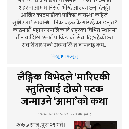
भने कतै ठाउँ नै छैन। यो समस्या व्यस्त काठमाडौं
शहरमा आम मानिसले भोग्दै आएका छन् दिनहुँ।
आखिर काठमाडौंको पार्किङ व्यवस्था कहिले
सुध्रिएला? सम्बन्धित निकायहरू के गरिरहेका छन् त?
काठमाडौं महानगरपालिकाले शहरका विभिन्न स्थानमा
तीन वर्षदेखि 'स्मार्ट पार्किङ'को सेवा दिइरहेको छ।
सवारीसाधनको अव्यवस्थित चापलाई कम…
विस्तृतमा पढ्नुस्
लैङ्गिक विभेदले 'मारिएकी'
स्तुतिलाई दोस्रो पटक
जन्माउने ‘आमा’को कथा
2022-07-08 10:52:52 | २४ असार २०७९
२०७७ साल, पुस २९ गते।