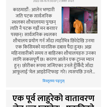
2022-06-16 11:30:07 | २ असार २०७९
काठमाडौं : आलेन भण्डारी
जति पटक सार्वजनिक
स्थलका शौचालयमा पुग्छन्
त्यति नै पटक गह्रौं मन बनाएर
पस्छन्। सार्वजनिक स्थलका
शौचालय प्रयोग गर्न जाँदा त्यहाँभित्र छिरेदेखि उनमा
एक किसिमको मानसिक दबाव पैदा हुन्छ। अझ
महिनावारीको समय त बाहिरका शौचालयहरु उनका
लागि सकसपूर्णै छ। कारण आलेन एक ट्रान्स म्यान
हुन्। छोरीका रूपमा जन्मिएका उनले हुँर्किँदै जाँदा
आफूलाई 'मेल आइडेन्टिफाइ' गरे। त्यसपछि उनले…
विस्तृतमा पढ्नुस्
एक पूर्व लाहुरेको वातावरण