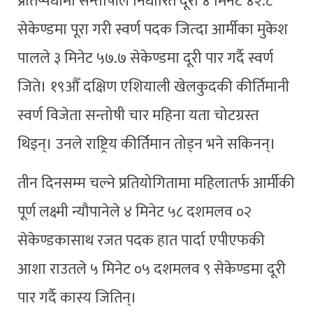
प्रतिष्पर्धामा सन्तोषीले निर्धारित दूरी ४ मिनेट ४२.८
सेकेण्डमा पूरा गरी स्वर्ण पदक जित्दा आर्मीका मुकेश
पालले ३ मिनेट ५७.७ सेकेण्डमा दूरी पार गर्दै स्वर्ण
जिते। १९औँ दक्षिण एशियाली खेलकुदकी कीर्तिमानी
स्वर्ण विजेता सन्तोषी चार महिना यता चोटग्रस्त
थिइन्। उनले राष्ट्रिय कीर्तिमान तोड्न भने सकिनन्।
तीन दिनसम्म चल्ने प्रतियोगितामा महिलातर्फ आर्मीकी
पूर्ण लक्ष्मी न्यौपानेले ४ मिनेट ५८ दशमलव ०२
सेकेण्डकासाथ रजत पदक हात पार्दा एपीएफकी
आशा राउतले ५ मिनेट ०५ दशमलव ९ सेकेण्डमा दूरी
पार गर्दै कास्य जितिन्।