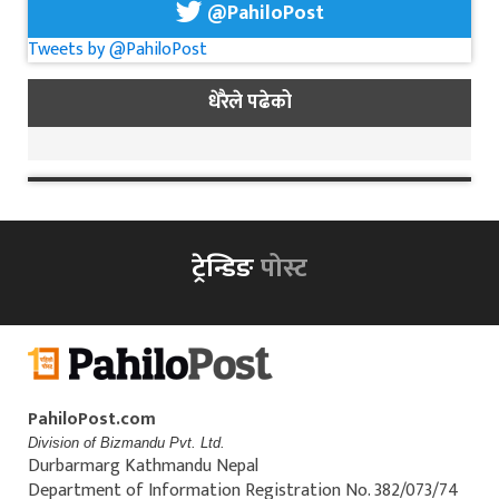
@PahiloPost
Tweets by @PahiloPost
धेरैले पढेको
ट्रेन्डिङ
पोस्ट
PahiloPost.com
Division of Bizmandu Pvt. Ltd.
Durbarmarg Kathmandu Nepal
Department of Information Registration No. 382/073/74