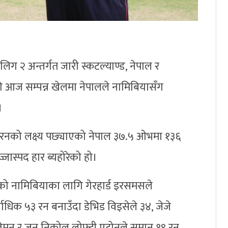
 लिग २ अन्तर्गत जारी स्कटल्याण्ड, नेपाल र
आज सम्पन्न खेलमा नेपालले नामिबियासँग
।
रनको लक्ष्य पछ्याएको नेपाल ३७.५ ओभमा १३६
जास्पद हार ब्यहोरेको हो।
एको नामिबियाका लागि गेरहार्ड इरसमसले
वाधिक ५३ रन बनाउँदा डेभिड विइसेले ३४, जेजे
म्प्लेमन र जन निकोल लोफ्टी एटोनले समान १९ रन