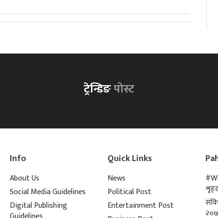
ट्रेन्डिङ
पोस्ट
Info
Quick Links
Pah
About Us
News
#Wh
शृङ
Social Media Guidelines
Political Post
संव
Digital Publishing
Entertainment Post
२०७
Guidelines