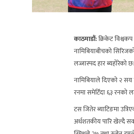
काठमाडौं:
क्रिकेट विश्वकप
नामिबियाबीचको सिरिजको 
लज्जास्पद हार ब्यहोरेको छ
नामिबियाले दिएको २ सय 
रनमा समेटिँदा ६३ रनको लज्
टस जितेर ब्याटिङमा उत्रि
अर्धशतकीय पारि खेल्दै सर्
स्मिथले २७ तथा रुबेन ट्रु