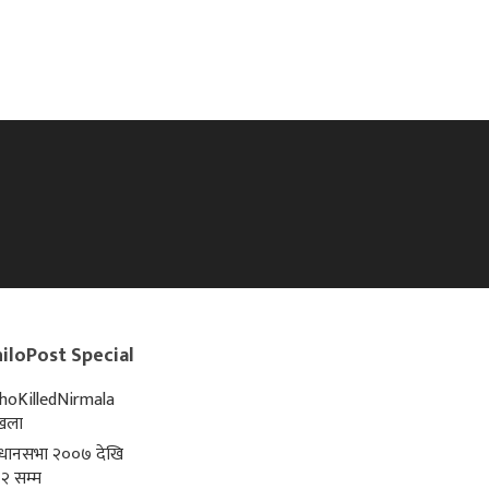
iloPost Special
oKilledNirmala
्खला
िधानसभा २००७ देखि
२ सम्म