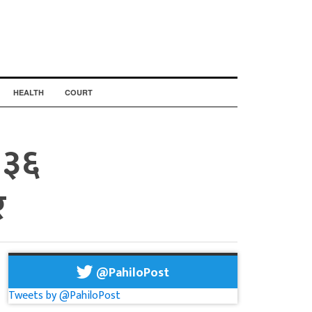
HEALTH
COURT
 ३६
र
@PahiloPost
Tweets by @PahiloPost