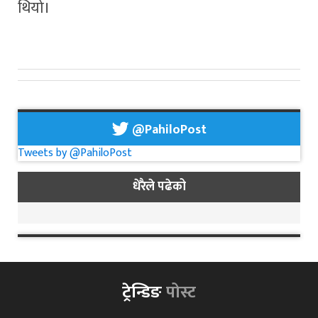
थियो।
@PahiloPost
Tweets by @PahiloPost
धेरैले पढेको
ट्रेन्डिङ
पोस्ट