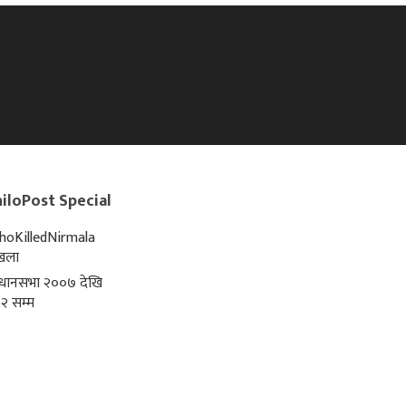
iloPost Special
oKilledNirmala
्खला
िधानसभा २००७ देखि
२ सम्म