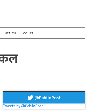
HEALTH
COURT
ाइकल
@PahiloPost
Tweets by @PahiloPost