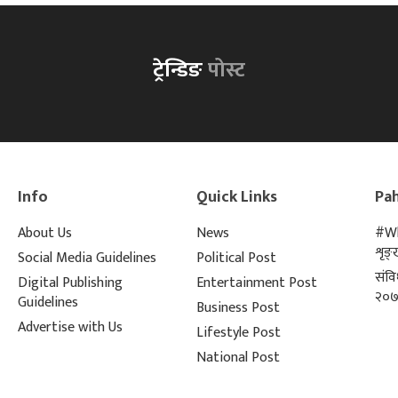
ट्रेन्डिङ
पोस्ट
Info
Quick Links
Pah
About Us
News
#Wh
शृङ
Social Media Guidelines
Political Post
संव
Digital Publishing
Entertainment Post
२०७
Guidelines
Business Post
Advertise with Us
Lifestyle Post
National Post