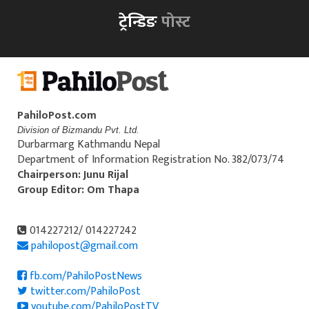
ट्रेन्डिङ
पोस्ट
PahiloPost.com
Division of Bizmandu Pvt. Ltd.
Durbarmarg Kathmandu Nepal
Department of Information Registration No. 382/073/74
Chairperson: Junu Rijal
Group Editor: Om Thapa
014227212/ 014227242
pahilopost@gmail.com
fb.com/PahiloPostNews
twitter.com/PahiloPost
youtube.com/PahiloPostTV