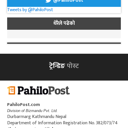
@PahiloPost
Tweets by @PahiloPost
धेरैले पढेको
ट्रेन्डिङ
पोस्ट
PahiloPost.com
Division of Bizmandu Pvt. Ltd.
Durbarmarg Kathmandu Nepal
Department of Information Registration No. 382/073/74