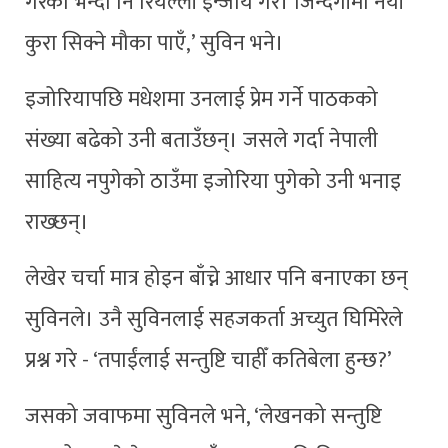
गरेको भन्दा नि रियल्ली इन्जोय गरेँ। जिन्दगीमा नयाँ
कुरा सिक्ने मौका पाएँ,’ सुविन भने।
इजोरियापछि मधेशमा उनलाई प्रेम गर्ने पाठकको
संख्या बढेको उनी बताउँछन्। जसले गर्दा नेपाली
साहित्य नपुगेको ठाउँमा इजोरिया पुगेको उनी भनाइ
राख्छन्।
लेखेर चर्चा मात्र होइन बाँच्ने आधार पनि बनाएका छन्
सुविनले। उनै सुविनलाई सहजकर्ता अच्युत घिमिरेले
प्रश्न गरे - ‘तपाईंलाई सन्तुष्टि चाहीँ कतिबेला हुन्छ?’
जसको जवाफमा सुविनले भने, ‘लेखनको सन्तुष्टि