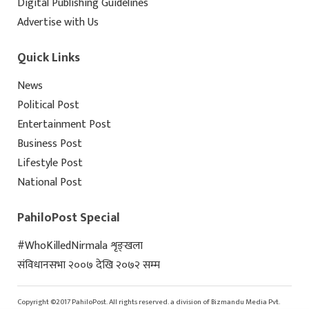
Digital Publishing Guidelines
Advertise with Us
Quick Links
News
Political Post
Entertainment Post
Business Post
Lifestyle Post
National Post
PahiloPost Special
#WhoKilledNirmala शृङ्खला
संविधानसभा २००७ देखि २०७२ सम्म
Copyright ©2017 PahiloPost. All rights reserved. a division of Bizmandu Media Pvt.