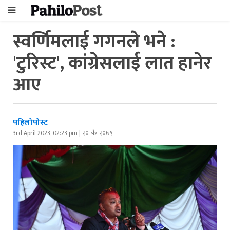
स्वर्णिमलाई गगनले भने :
'टुरिस्ट', कांग्रेसलाई लात हानेर
आए
पहिलोपोस्ट
3rd April 2023, 02:23 pm | २० चैत्र २०७९