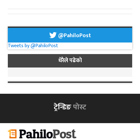
@PahiloPost
Tweets by @PahiloPost
धेरैले पढेको
ट्रेन्डिङ
पोस्ट