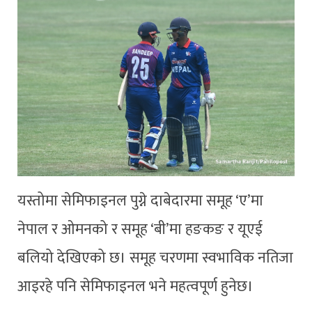
यस्तोमा सेमिफाइनल पुग्ने दाबेदारमा समूह ‘ए’मा
नेपाल र ओमनको र समूह ‘बी’मा हङकङ र यूएई
बलियो देखिएको छ। समूह चरणमा स्वभाविक नतिजा
आइरहे पनि सेमिफाइनल भने महत्वपूर्ण हुनेछ।