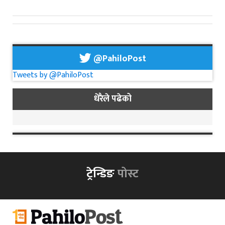
@PahiloPost
Tweets by @PahiloPost
धेरैले पढेको
ट्रेन्डिङ
पोस्ट