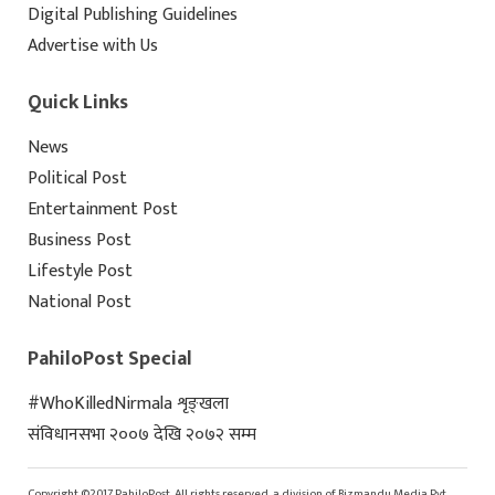
Digital Publishing Guidelines
Advertise with Us
Quick Links
News
Political Post
Entertainment Post
Business Post
Lifestyle Post
National Post
PahiloPost Special
#WhoKilledNirmala शृङ्खला
संविधानसभा २००७ देखि २०७२ सम्म
Copyright ©2017 PahiloPost. All rights reserved. a division of Bizmandu Media Pvt.