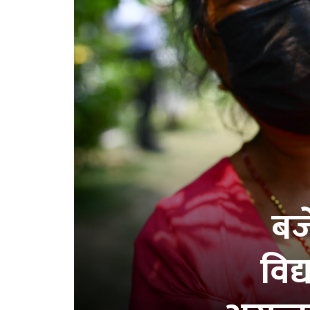
बज
विद