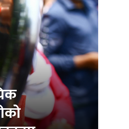
यिक
रीको