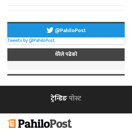
@PahiloPost
Tweets by @PahiloPost
धेरैले पढेको
ट्रेन्डिङ
पोस्ट