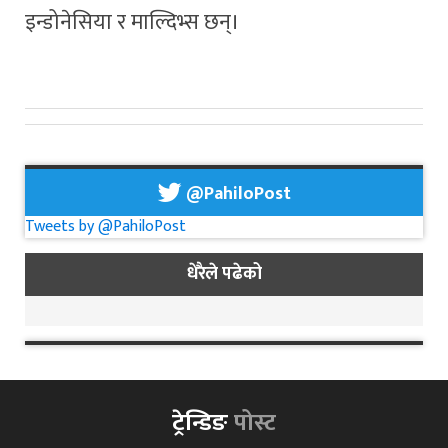
इन्डोनेसिया र माल्दिभ्स छन्।
@PahiloPost
Tweets by @PahiloPost
धेरैले पढेको
ट्रेन्डिङ
पोस्ट