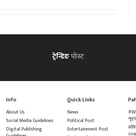
ट्रेन्डिङ
पोस्ट
Info
Quick Links
Pah
About Us
News
#Wh
शृङ
Social Media Guidelines
Political Post
संव
Digital Publishing
Entertainment Post
२०७
Guidelines