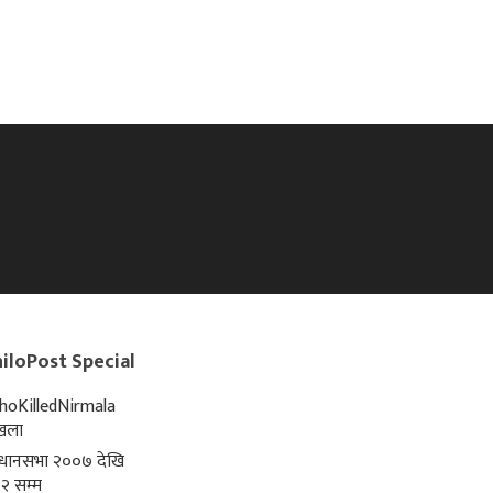
iloPost Special
oKilledNirmala
्खला
िधानसभा २००७ देखि
२ सम्म