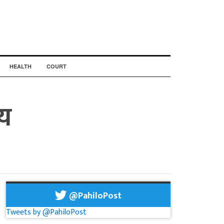
HEALTH
COURT
्य
@PahiloPost
Tweets by @PahiloPost