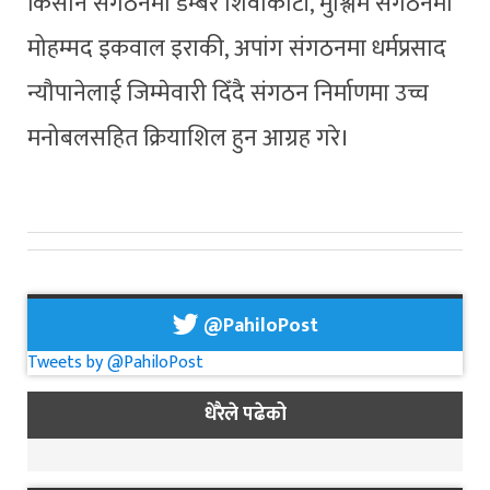
किसान संगठनमा डम्बर शिवाकोटी, मुश्लिम संगठनमा
मोहम्मद इकवाल इराकी, अपांग संगठनमा धर्मप्रसाद
न्यौपानेलाई जिम्मेवारी दिँदै संगठन निर्माणमा उच्च
मनोबलसहित क्रियाशिल हुन आग्रह गरे।
@PahiloPost
Tweets by @PahiloPost
धेरैले पढेको