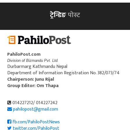
ट्रेन्डिङ
पोस्ट
PahiloPost.com
Division of Bizmandu Pvt. Ltd.
Durbarmarg Kathmandu Nepal
Department of Information Registration No. 382/073/74
Chairperson: Junu Rijal
Group Editor: Om Thapa
014227212/ 014227242
pahilopost@gmail.com
fb.com/PahiloPostNews
twitter.com/PahiloPost