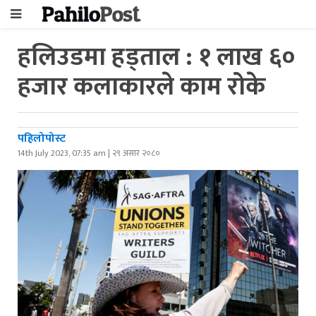
हलिउडमा हड्ताल : १ लाख ६०
हजार कलाकारले काम रोके
पहिलोपोस्ट
14th July 2023, 07:35 am | २९ असार २०८०