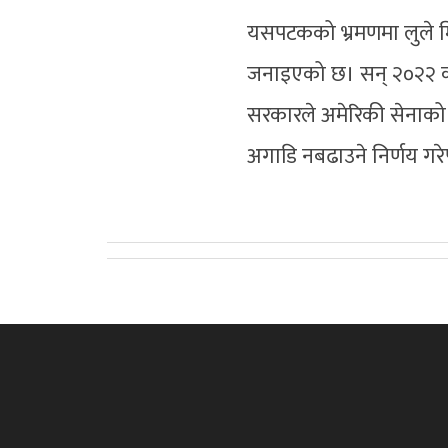
यसपटकको भ्रमणमा लुले मिल
जनाइएको छ। सन् २०२२ को
सरकारले अमेरिकी सेनाको ने
अगाडि नबढाउने निर्णय ग