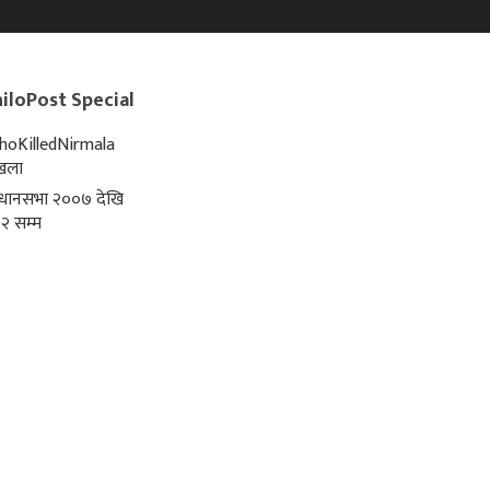
iloPost Special
oKilledNirmala
्खला
िधानसभा २००७ देखि
२ सम्म