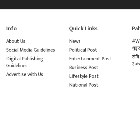
Info
Quick Links
Pah
About Us
News
#Wh
शृङ
Social Media Guidelines
Political Post
संव
Digital Publishing
Entertainment Post
२०७
Guidelines
Business Post
Advertise with Us
Lifestyle Post
National Post