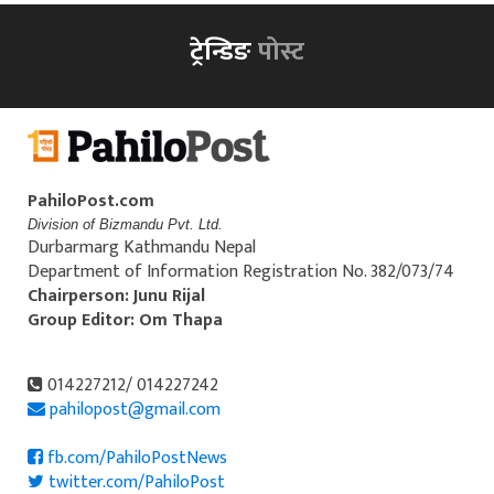
ट्रेन्डिङ
पोस्ट
PahiloPost.com
Division of Bizmandu Pvt. Ltd.
Durbarmarg Kathmandu Nepal
Department of Information Registration No. 382/073/74
Chairperson: Junu Rijal
Group Editor: Om Thapa
014227212/ 014227242
pahilopost@gmail.com
fb.com/PahiloPostNews
twitter.com/PahiloPost