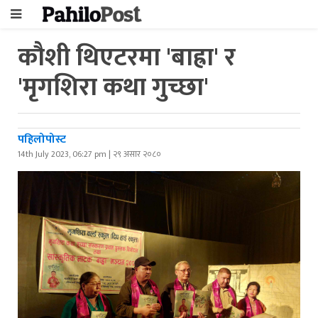
कौशी थिएटरमा 'बाह्रा' र
'मृगशिरा कथा गुच्छा'
पहिलोपोस्ट
14th July 2023, 06:27 pm | २९ असार २०८०