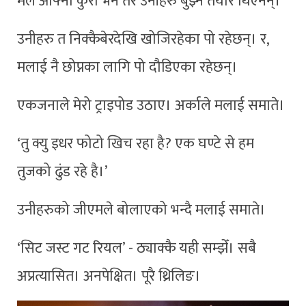
मैले आफ्नो कुरा भनेँ तर उनीहरु बुझ्न तयार थिएनन्।
उनीहरु त निक्कैबेरदेखि खोजिरहेका पो रहेछन्। र,
मलाई नै छोप्नका लागि पो दौडिएका रहेछन्।
एकजनाले मेरो ट्राइपोड उठाए। अर्काले मलाई समाते।
‘तु क्यु इधर फोटो खिच रहा है? एक घण्टे से हम
तुजको ढुंड रहे है।’
उनीहरुको जीएमले बोलाएको भन्दै मलाई समाते।
‘सिट जस्ट गट रियल’ - ठ्याक्कै यही सम्झेँ। सबै
अप्रत्यासित। अनपेक्षित। पूरै थ्रिलिङ।