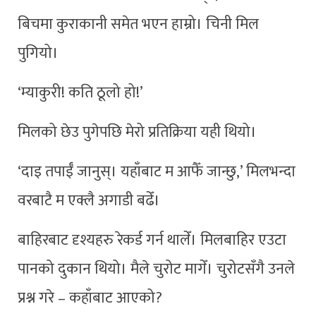
बिचमा कुराकानी समेत भएन हाम्रो। चिनी मिल
पुगियो।
‘म्याकुरी! कति ठूलो हो!’
मिलको छेउ पुगेपछि मेरो प्रतिक्रिया यही थियो।
‘दाइ तपाईँ जानुस्। यहाँबाट म आफैँ जान्छु,’ मिलभन्दा
वरबाटै म एक्लै अगाडी बढेँ।
बाहिरबाट दृश्यहरु रेकर्ड गर्न थालेँ। मिलबाहिर एउटा
पानको दुकान थियो। मैले चुरोट मागेँ। चुरोटसँगै उनले
प्रश्न गरे – कहाँबाट आएको?