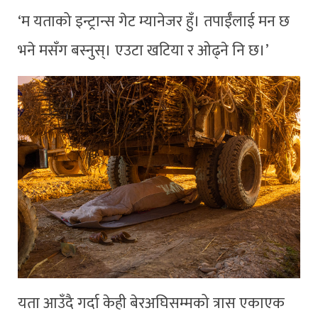
‘म यताको इन्ट्रान्स गेट म्यानेजर हुँ। तपाईँलाई मन छ
भने मसँग बस्नुस्। एउटा खटिया र ओढ्ने नि छ।’
यता आउँदै गर्दा केही बेरअघिसम्मको त्रास एकाएक