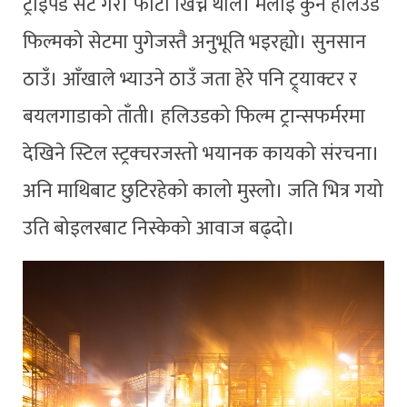
ट्राइपड सेट गरेँ। फोटो खिच्न थालेँ। मलाई कुनै हलिउड
फिल्मको सेटमा पुगेजस्तै अनुभूति भइरह्यो। सुनसान
ठाउँ। आँखाले भ्याउने ठाउँ जता हेरे पनि ट्र्याक्टर र
बयलगाडाको ताँती। हलिउडको फिल्म ट्रान्सफर्मरमा
देखिने स्टिल स्ट्रक्चरजस्तो भयानक कायको संरचना।
अनि माथिबाट छुटिरहेको कालो मुस्लो। जति भित्र गयो
उति बोइलरबाट निस्केको आवाज बढ्दो।