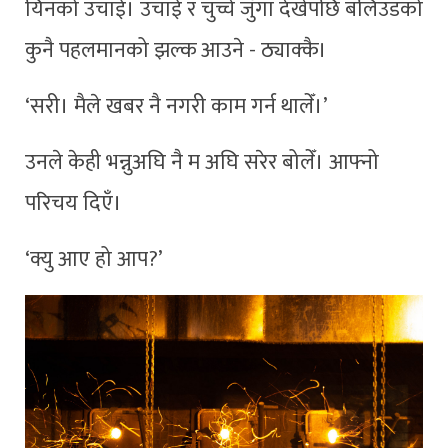
यिनको उचाई। उचाई र चुच्चे जुँगा देखेपछि बलिउडको
कुनै पहलमानको झल्क आउने - ठ्याक्कै।
‘सरी। मैले खबर नै नगरी काम गर्न थालेँ।’
उनले केही भन्नुअघि नै म अघि सरेर बोलेँ। आफ्नो
परिचय दिएँ।
‘क्यु आए हो आप?’