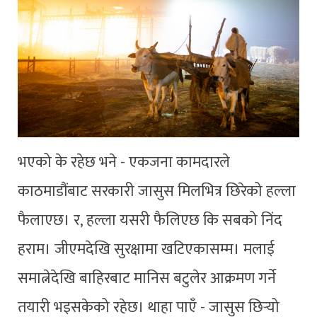
भएको के रहेछ भने - एकजना कामदारले
काठमाडौंबाट सरकारी जासुस मिलभित्र छिरेको हल्ला
फैलाएछ। र, हल्ला यसरी फैलिएछ कि सबको निंद
हराम। जीएमदेखि सुरक्षामा खटिएकासम्म। मलाई
समात्नेदेखि बाहिरबाट मानिस बटुलेर आक्रमण गर्ने
तयारी भइसकेको रहेछ। थाहा पाएँ - जासुस छिर्‍यो