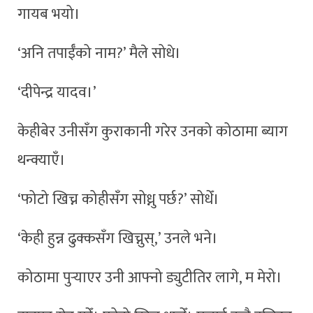
गायब भयो।
‘अनि तपाईँको नाम?’ मैले सोधे।
‘दीपेन्द्र यादव।’
केहीबेर उनीसँग कुराकानी गरेर उनको कोठामा ब्याग
थन्क्याएँ।
‘फोटो खिच्न कोहीसँग सोध्नु पर्छ?’ सोधेँ।
‘केही हुन्न ढुक्कसँग खिच्नुस्,’ उनले भने।
कोठामा पुर्‍याएर उनी आफ्नो ड्युटीतिर लागे, म मेरो।